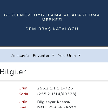
GÖZLEMEVI UYGULAMA VE ARAŞTIRMA
MERKEZI
DEMIRBAŞ KATALOĞU
Anasayfa
Envanter
Yeni Ürün
Bilgiler
Ürün
255.2.1.1.1.1-725
Kodu
(255.2.1/14/69328)
Ürün
Bilgisayar Kasası/
İsmi
DELL-Optiplex9020