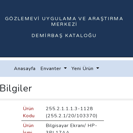
GÖZLEMEVI UYGULAMA VE ARAŞTIRMA
MERKEZI
DEMIRBAŞ KATALOĞU
Anasayfa
Envanter
Yeni Ürün
Bilgiler
Ürün
255.2.1.1.1.3-1128
Kodu
(255.2.1/20/103370)
Ürün
Bilgisayar Ekranı/ HP-
İsmi
3PL17AA