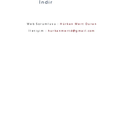
İndir
Web Sorumlusu :
Hürkan Mert Duran
İletişim :
hurkanmertd@gmail.com